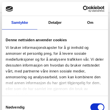
Hjem
>
About Urban Beverages
Samtykke
Detaljer
Om
Denne nettsiden anvender cookies
About Urban Beverages
Vi bruker informasjonskapsler for å gi innhold og
annonser et personlig preg, for å levere sosiale
The Urban Beverages team was established in 2016
mediefunksjoner og for å analysere trafikken vår. Vi deler
and is represented in Norway, Sweden & Finland.
dessuten informasjon om hvordan du bruker nettstedet
Working within the Solera Group of companies.
vårt, med partnerne våre innen sosiale medier,
Currently our focus is on wine, but over time we will
annonsering og analysearbeid, som kan kombinere den
work with all kinds of beverages. We work 100% on
med annen informasjon du har gjort tilgjengelig for dem,
our own brands, developing beverages that fit the
eller som de har samlet inn gjennom din bruk av
Scandinavian markets.
tjenestene deres.
Samtykkevalg
The team loves wine and feel that wine should be
Nødvendig
easily enjoyable for everyone. So we pride ourselves in