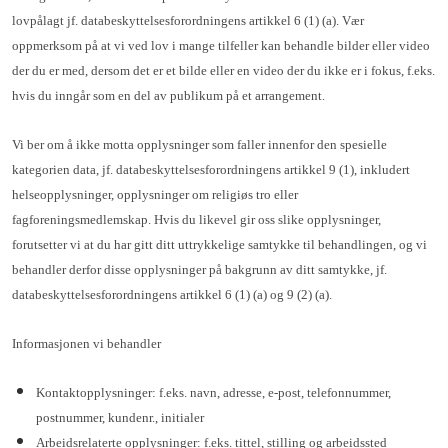
lovpålagt jf. databeskyttelsesforordningens artikkel 6 (1) (a). Vær
oppmerksom på at vi ved lov i mange tilfeller kan behandle bilder eller video
der du er med, dersom det er et bilde eller en video der du ikke er i fokus, f.eks.
hvis du inngår som en del av publikum på et arrangement.
Vi ber om å ikke motta opplysninger som faller innenfor den spesielle
kategorien data, jf. databeskyttelsesforordningens artikkel 9 (1), inkludert
helseopplysninger, opplysninger om religiøs tro eller
fagforeningsmedlemskap. Hvis du likevel gir oss slike opplysninger,
forutsetter vi at du har gitt ditt uttrykkelige samtykke til behandlingen, og vi
behandler derfor disse opplysninger på bakgrunn av ditt samtykke, jf.
databeskyttelsesforordningens artikkel 6 (1) (a) og 9 (2) (a).
Informasjonen vi behandler
Kontaktopplysninger: f.eks. navn, adresse, e-post, telefonnummer,
postnummer, kundenr., initialer
Arbeidsrelaterte opplysninger: f.eks. tittel, stilling og arbeidssted