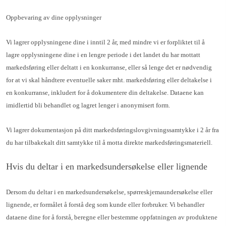
Oppbevaring av dine opplysninger
Vi lagrer opplysningene dine i inntil 2 år, med mindre vi er forpliktet til å
lagre opplysningene dine i en lengre periode i det landet du har mottatt
markedsføring eller deltatt i en konkurranse, eller så lenge det er nødvendig
for at vi skal håndtere eventuelle saker mht. markedsføring eller deltakelse i
en konkurranse, inkludert for å dokumentere din deltakelse. Dataene kan
imidlertid bli behandlet og lagret lenger i anonymisert form.
Vi lagrer dokumentasjon på ditt markedsføringslovgivningssamtykke i 2 år fra
du har tilbakekalt ditt samtykke til å motta direkte markedsføringsmateriell.
Hvis du deltar i en markedsundersøkelse eller lignende
Dersom du deltar i en markedsundersøkelse, spørreskjemaundersøkelse eller
lignende, er formålet å forstå deg som kunde eller forbruker. Vi behandler
dataene dine for å forstå, beregne eller bestemme oppfatningen av produktene