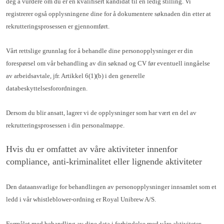
deg å vurdere om du er en kvalifisert kandidat til en ledig stilling. Vi
registrerer også opplysningene dine for å dokumentere søknaden din etter at
rekrutteringsprosessen er gjennomført.
Vårt rettslige grunnlag for å behandle dine personopplysninger er din
forespørsel om vår behandling av din søknad og CV før eventuell inngåelse
av arbeidsavtale, jfr. Artikkel 6(1)(b) i den generelle
databeskyttelsesforordningen.
Dersom du blir ansatt, lagrer vi de opplysninger som har vært en del av
rekrutteringsprosessen i din personalmappe.
Hvis du er omfattet av våre aktiviteter innenfor
compliance, anti-kriminalitet eller lignende aktiviteter
Den dataansvarlige for behandlingen av personopplysninger innsamlet som et
ledd i vår whistleblower-ordning er Royal Unibrew A/S.
Formålet med behandling av dine data i forbindelse med våre aktiviteter