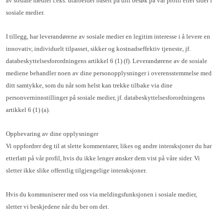
av sosiale medier f.eks. utarbeider basert på ditt besøk på vår profil eller sider i
sosiale medier.
I tillegg, har leverandørene av sosiale medier en legitim interesse i å levere en
innovativ, individuelt tilpasset, sikker og kostnadseffektiv tjeneste, jf.
databeskyttelsesforordningens artikkel 6 (1) (f). Leverandørene av de sosiale
mediene behandler noen av dine personopplysninger i overensstemmelse med
ditt samtykke, som du når som helst kan trekke tilbake via dine
personverninnstillinger på sosiale medier, jf. databeskyttelsesforordningens
artikkel 6 (1) (a).
Oppbevaring av dine opplysninger
Vi oppfordrer deg til at slette kommentarer, likes og andre interaksjoner du har
etterlatt på vår profil, hvis du ikke lenger ønsker dem vist på våre sider. Vi
sletter ikke slike offentlig tilgjengelige interaksjoner.
Hvis du kommuniserer med oss via meldingsfunksjonen i sosiale medier,
sletter vi beskjedene når du ber om det.