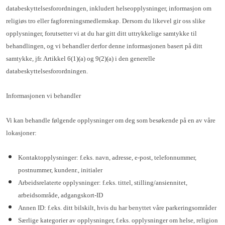
databeskyttelsesforordningen, inkludert helseopplysninger, informasjon om
religiøs tro eller fagforeningsmedlemskap. Dersom du likevel gir oss slike
opplysninger, forutsetter vi at du har gitt ditt uttrykkelige samtykke til
behandlingen, og vi behandler derfor denne informasjonen basert på ditt
samtykke, jfr. Artikkel 6(1)(a) og 9(2)(a) i den generelle
databeskyttelsesforordningen.
Informasjonen vi behandler
Vi kan behandle følgende opplysninger om deg som besøkende på en av våre
lokasjoner:
Kontaktopplysninger: f.eks. navn, adresse, e-post, telefonnummer,
postnummer, kundenr., initialer
Arbeidsrelaterte opplysninger: f.eks. tittel, stilling/ansiennitet,
arbeidsområde, adgangskort-ID
Annen ID: f.eks. ditt bilskilt, hvis du har benyttet våre parkeringsområder
Særlige kategorier av opplysninger, f.eks. opplysninger om helse, religion