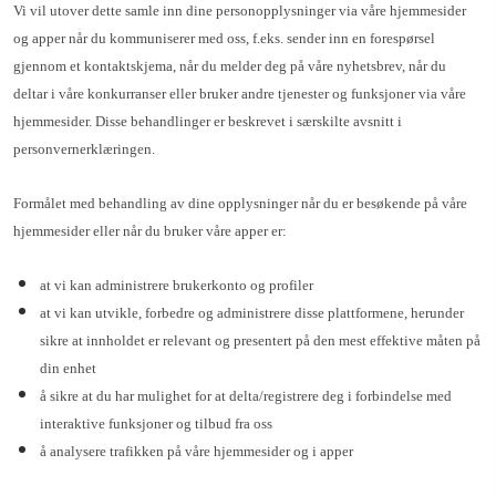
Vi vil utover dette samle inn dine personopplysninger via våre hjemmesider
og apper når du kommuniserer med oss, f.eks. sender inn en forespørsel
gjennom et kontaktskjema, når du melder deg på våre nyhetsbrev, når du
deltar i våre konkurranser eller bruker andre tjenester og funksjoner via våre
hjemmesider. Disse behandlinger er beskrevet i særskilte avsnitt i
personvernerklæringen.
Formålet med behandling av dine opplysninger når du er besøkende på våre
hjemmesider eller når du bruker våre apper er:
at vi kan administrere brukerkonto og profiler
at vi kan utvikle, forbedre og administrere disse plattformene, herunder
sikre at innholdet er relevant og presentert på den mest effektive måten på
din enhet
å sikre at du har mulighet for at delta/registrere deg i forbindelse med
interaktive funksjoner og tilbud fra oss
å analysere trafikken på våre hjemmesider og i apper