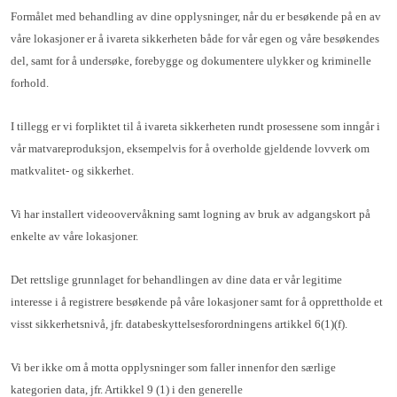
Formålet med behandling av dine opplysninger, når du er besøkende på en av
våre lokasjoner er å ivareta sikkerheten både for vår egen og våre besøkendes
del, samt for å undersøke, forebygge og dokumentere ulykker og kriminelle
forhold.
I tillegg er vi forpliktet til å ivareta sikkerheten rundt prosessene som inngår i
vår matvareproduksjon, eksempelvis for å overholde gjeldende lovverk om
matkvalitet- og sikkerhet.
Vi har installert videoovervåkning samt logning av bruk av adgangskort på
enkelte av våre lokasjoner.
Det rettslige grunnlaget for behandlingen av dine data er vår legitime
interesse i å registrere besøkende på våre lokasjoner samt for å opprettholde et
visst sikkerhetsnivå, jfr. databeskyttelsesforordningens artikkel 6(1)(f).
Vi ber ikke om å motta opplysninger som faller innenfor den særlige
kategorien data, jfr. Artikkel 9 (1) i den generelle