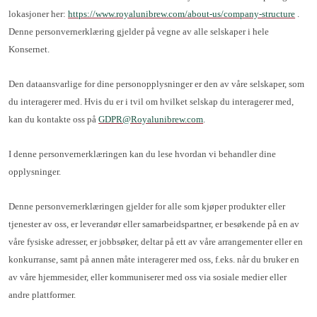
lokasjoner her:
https://www.royalunibrew.com/about-us/company-structure
.
Denne personvernerklæring gjelder på vegne av alle selskaper i hele
Konsernet.
Den dataansvarlige for dine personopplysninger er den av våre selskaper, som
du interagerer med. Hvis du er i tvil om hvilket selskap du interagerer med,
kan du kontakte oss på
GDPR@Royalunibrew.com
.
I denne personvernerklæringen kan du lese hvordan vi behandler dine
opplysninger.
Denne personvernerklæringen gjelder for alle som kjøper produkter eller
tjenester av oss, er leverandør eller samarbeidspartner, er besøkende på en av
våre fysiske adresser, er jobbsøker, deltar på ett av våre arrangementer eller en
konkurranse, samt på annen måte interagerer med oss, f.eks. når du bruker en
av våre hjemmesider, eller kommuniserer med oss via sosiale medier eller
andre plattformer.