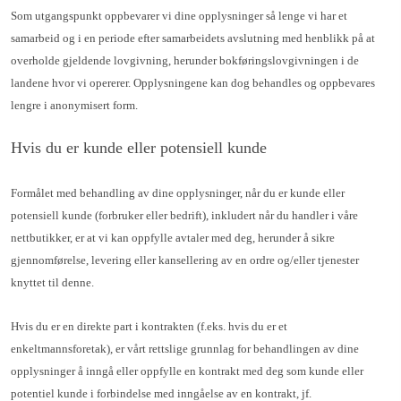
Som utgangspunkt oppbevarer vi dine opplysninger så lenge vi har et
samarbeid og i en periode efter samarbeidets avslutning med henblikk på at
overholde gjeldende lovgivning, herunder bokføringslovgivningen i de
landene hvor vi opererer. Opplysningene kan dog behandles og oppbevares
lengre i anonymisert form.
Hvis du er kunde eller potensiell kunde
Formålet med behandling av dine opplysninger, når du er kunde eller
potensiell kunde (forbruker eller bedrift), inkludert når du handler i våre
nettbutikker, er at vi kan oppfylle avtaler med deg, herunder å sikre
gjennomførelse, levering eller kansellering av en ordre og/eller tjenester
knyttet til denne.
Hvis du er en direkte part i kontrakten (f.eks. hvis du er et
enkeltmannsforetak), er vårt rettslige grunnlag for behandlingen av dine
opplysninger å inngå eller oppfylle en kontrakt med deg som kunde eller
potentiel kunde i forbindelse med inngåelse av en kontrakt, jf.