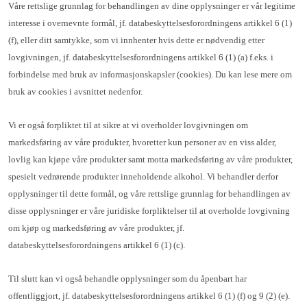
Våre rettslige grunnlag for behandlingen av dine opplysninger er vår legitime
interesse i overnevnte formål, jf. databeskyttelsesforordningens artikkel 6 (1)
(f), eller ditt samtykke, som vi innhenter hvis dette er nødvendig etter
lovgivningen, jf. databeskyttelsesforordningens artikkel 6 (1) (a) f.eks. i
forbindelse med bruk av informasjonskapsler (cookies). Du kan lese mere om
bruk av cookies i avsnittet nedenfor.
Vi er også forpliktet til at sikre at vi overholder lovgivningen om
markedsføring av våre produkter, hvoretter kun personer av en viss alder,
lovlig kan kjøpe våre produkter samt motta markedsføring av våre produkter,
spesielt vedrørende produkter inneholdende alkohol. Vi behandler derfor
opplysninger til dette formål, og våre rettslige grunnlag for behandlingen av
disse opplysninger er våre juridiske forpliktelser til at overholde lovgivning
om kjøp og markedsføring av våre produkter, jf.
databeskyttelsesforordningens artikkel 6 (1) (c).
Til slutt kan vi også behandle opplysninger som du åpenbart har
offentliggjort, jf. databeskyttelsesforordningens artikkel 6 (1) (f) og 9 (2) (e).