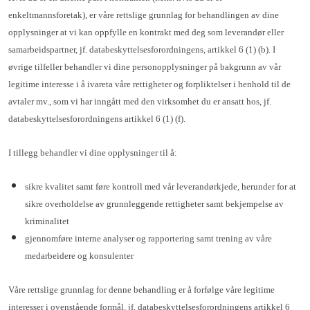
enkeltmannsforetak), er våre rettslige grunnlag for behandlingen av dine
opplysninger at vi kan oppfylle en kontrakt med deg som leverandør eller
samarbeidspartner, jf. databeskyttelsesforordningens, artikkel 6 (1) (b). I
øvrige tilfeller behandler vi dine personopplysninger på bakgrunn av vår
legitime interesse i å ivareta våre rettigheter og forpliktelser i henhold til de
avtaler mv., som vi har inngått med den virksomhet du er ansatt hos, jf.
databeskyttelsesforordningens artikkel 6 (1) (f).
I tillegg behandler vi dine opplysninger til å:
sikre kvalitet samt føre kontroll med vår leverandørkjede, herunder for at
sikre overholdelse av grunnleggende rettigheter samt bekjempelse av
kriminalitet
gjennomføre interne analyser og rapportering samt trening av våre
medarbeidere og konsulenter
Våre rettslige grunnlag for denne behandling er å forfølge våre legitime
interesser i ovenstående formål, jf. databeskyttelsesforordningens artikkel 6