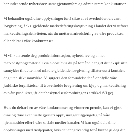
herunder sende nyhetsbrev, samt gjennomføre og administrere konkurranser.
Vi behandler også dine opplysninger for å sikre at vi overholder relevant
lovgivning, f.eks. gjeldende markedsføringslovgivning i landet der vi utfører
markedsføringsaktiviteten, når du mottar markedsføring av våre produkter,
eller deltar i våre konkurranser.
Vi vil kun sende deg produktinformasjon, nyhetsbrev og annet
markedsføringsmateriell via e-post hvis du på forhånd har gitt ditt eksplisitte
samtykke til dette, med mindre gjeldende lovgivning tillater oss å kontakte
deg uten slikt samtykke. Vi sørger i den forbindelse for å oppfylle våre
juridiske forpliktelser til å overholde lovgivning om kjøp og markedsføring
av våre produkter, jfr. databeskyttelsesforordningens artikkel 6(1)(c).
Hvis du deltar i en av våre konkurranser og vinner en premie, kan vi gjøre
dine og dine eventuelle gjesters opplysninger tilgjengelig på våre
hjemmesider eller i våre sosiale medier-kanaler. Vi kan også dele dine
opplysninger med tredjeparter, hvis det er nødvendig for å kunne gi deg din