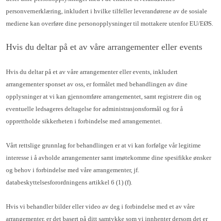
personvernerklæring, inkludert i hvilke tilfeller leverandørene av de sosiale
mediene kan overføre dine personopplysninger til mottakere utenfor EU/EØS.
Hvis du deltar på et av våre arrangementer eller events
Hvis du deltar på et av våre arrangementer eller events, inkludert
arrangementer sponset av oss, er formålet med behandlingen av dine
opplysninger at vi kan gjennomføre arrangementet, samt registrere din og
eventuelle ledsageres deltagelse for administrasjonsformål og for å
opprettholde sikkerheten i forbindelse med arrangementet.
Vårt rettslige grunnlag for behandlingen er at vi kan forfølge vår legitime
interesse i å avholde arrangementer samt imøtekomme dine spesifikke ønsker
og behov i forbindelse med våre arrangementer, jf.
databeskyttelsesforordningens artikkel 6 (1) (f).
Hvis vi behandler bilder eller video av deg i forbindelse med et av våre
arrangementer, er det basert på ditt samtykke som vi innhenter dersom det er