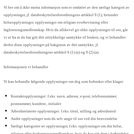
Vi ber om å ikke motta informasjon som er omfattet av den særlige kategori av
opplysninger, jf. databeskyttelsesforordningens artikkel 9 (1), herunder
helseopplysninger, opplysninger om religiøs overbevisning eller
fagforeningsmedlemskap. Hvis du allikevel gir slike opplysninger til oss, går
vi ut fra at du har gitt ditt uttrykkelige samtykke til bruken, og vi behandler
derfor disse opplysninger på bakgrunn av ditt samtykke, jf.
databeskyttelsesforordningens artikkel 6 (1) (a) og 9 (2) (a).
Informasjonen vi behandler
Vi kan behandle følgende opplysninger om deg som forbruker eller klager:
Kontaktopplysninger: f.eks. navn, adresse, e-post, telefonnummer,
postnummer, kundenr., initialer
Arbeidsrelaterte opplysninger: f.eks. tittel, stilling og arbeidssted
Andre opplysninger som du selv angir til oss ved din henvendelse
Særlige kategorier av opplysninger, f.eks. opplysninger om din helse,
religion eller fagforeningsmedlemskap, hvis du har gitt dem i forbindelse