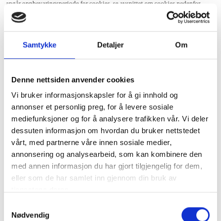
angår oppbevaringsperiode for cookies, se avsnittet om cookies nedenfor.
Hvis du besøker våre profiler på sosiale medier
Samtykke
Detaljer
Om
Vi og leverandørene av den relevante sosiale medier-plattformen er felles
dataansvarlige for behandlingen av personopplysninger som samles inn
forbindelse med besøk på vår profil eller side på det enkelte sosiale
Denne nettsiden anvender cookies
medieplattform.
Vi bruker informasjonskapsler for å gi innhold og
annonser et personlig preg, for å levere sosiale
Vi har profiler eller sider på forskjellige sosiale medier (plattformer). Du kan
mediefunksjoner og for å analysere trafikken vår. Vi deler
tilpasse dine personverninnstillinger individuelt på hver plattform. Vi viser til
dessuten informasjon om hvordan du bruker nettstedet
leverandørens personvernregler samt innstillinger for bruk av plattformen.
vårt, med partnerne våre innen sosiale medier,
annonsering og analysearbeid, som kan kombinere den
Du kan også kontakte oss hvis du har spørsmål om det felles dataansvaret og
med annen informasjon du har gjort tilgjengelig for dem,
behandlingen av dine opplysninger på sosiale medier.
eller som de har samlet inn gjennom din bruk av
tjenestene deres.
Informasjonen vi behandler
Samtykkevalg
Når du besøker eller samhandler med våre profiler på sosiale medier, kan vi og
Nødvendig