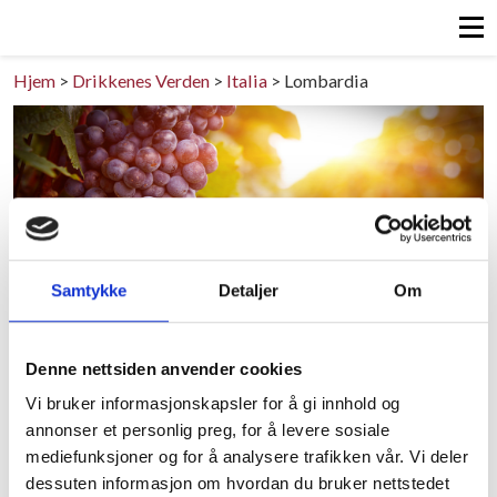
Hjem
>
Drikkenes Verden
>
Italia
>
Lombardia
Samtykke
Detaljer
Om
Lombardia
Denne nettsiden anvender cookies
ITALIA
Vi bruker informasjonskapsler for å gi innhold og
annonser et personlig preg, for å levere sosiale
Lombardia er mest kjent for produksjon av røde viner
mediefunksjoner og for å analysere trafikken vår. Vi deler
og produksjonen av god musserende vin. I Valtellina,
dessuten informasjon om hvordan du bruker nettstedet