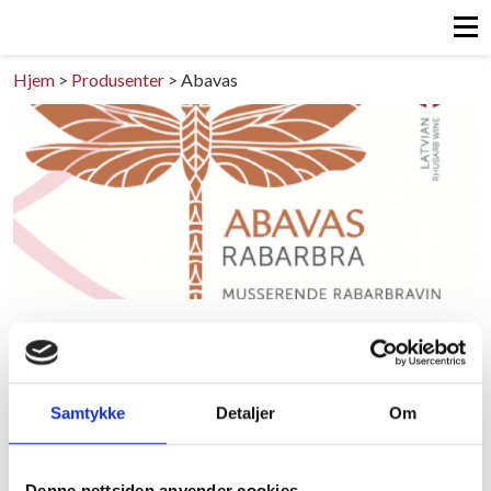
Hjem
>
Produsenter
>
Abavas
Abavas
LATVIA/N/A
Samtykke
Detaljer
Om
Last ned pdf
Denne nettsiden anvender cookies