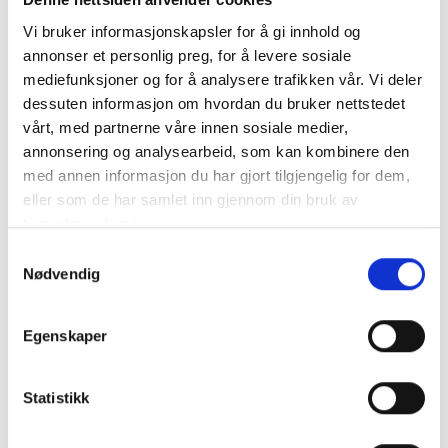
Vinmarkene til Abavas er noen av de nordligste i
Vi bruker informasjonskapsler for å gi innhold og
verden og ligger langs elven Abava. Abava - dalen har
annonser et personlig preg, for å levere sosiale
vært berømt for sine gode vinmakere i en årrekke og i
mediefunksjoner og for å analysere trafikken vår. Vi deler
dag er den hjem til flere unge entrepenører og
dessuten informasjon om hvordan du bruker nettstedet
vinmakere, deriblandt Barkanifamilien. Martins og
vårt, med partnerne våre innen sosiale medier,
Liene Barkani bestemte seg i 2010 for å realisrere sin
annonsering og analysearbeid, som kan kombinere den
drøm etter å ha blitt inspirert på sine reiser til vinerier i
med annen informasjon du har gjort tilgjengelig for dem,
det "gamle Europa".
eller som de har samlet inn gjennom din bruk av
I dag er Abavas eid av tre familier med et felles mål om
tjenestene deres.
å være en av de mest innovative og fremoverlente
Samtykkevalg
produsenter av drikkevarer i Europa.
Nødvendig
Egenskaper
Statistikk